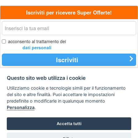
Iscriviti per ricevere Super Offerte!
La
tua
email
acconsento al trattamento dei
dati personali
Iscriviti
Questo sito web utilizza i cookie
Contatti
Privacy
Avviso
Utilizziamo cookie e tecnologie simili per il funzionamento
policy
legale
del sito e altre finalità. Puoi accettare le impostazioni
predefinite o modificarle in qualunque momento
Preferenze cookie
Personalizza
.
STA Sunny Travel Agency
: 0734.671500
Accetta tutti
Copyright © Tutti i diritti sono riservati
Hello Vacanze S.r.L.