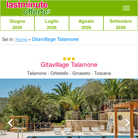
Navig
Giugno
Luglio
Agosto
Settembre
2026
2026
2026
2026
Gitavillage Talamone
Sei in:
Home
Gitavillage Talamone
Talamone - Orbetello - Grosseto - Toscana