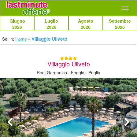
Navig
Giugno
Luglio
Agosto
Settembre
2026
2026
2026
2026
Villaggio Uliveto
Sei in:
Home
Villaggio Uliveto
Rodi Garganico - Foggia - Puglia