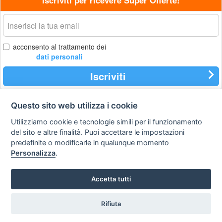
Iscriviti per ricevere Super Offerte!
La
tua
email
acconsento al trattamento dei
dati personali
Iscriviti
Questo sito web utilizza i cookie
Contatti
Privacy
Avviso
Utilizziamo cookie e tecnologie simili per il funzionamento
policy
legale
del sito e altre finalità. Puoi accettare le impostazioni
predefinite o modificarle in qualunque momento
Preferenze cookie
Personalizza
.
STA Sunny Travel Agency
: 0734.671500
Accetta tutti
Copyright © Tutti i diritti sono riservati
Hello Vacanze S.r.L.
Rifiuta
via A. Costa n° 2 - 63822 P. S. Giorgio (FM)
Partita IVA 02257690442 - R.E.A. FM-200734