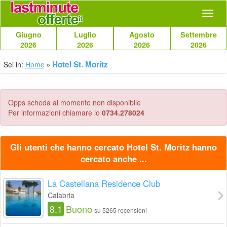
Navig
Giugno
Luglio
Agosto
Settembre
2026
2026
2026
2026
Hotel St. Moritz
Sei in:
Home
Opps scheda al momento non disponibile
Per informazioni chiamare lo
0734.278024
Gli utenti che hanno cercato Hotel St. Moritz hanno
cercato anche ...
La Castellana Residence Club
Calabria
8.1
Buono
su 5265 recensioni