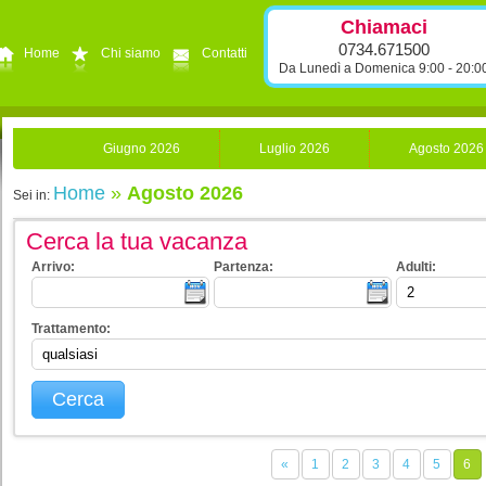
Chiamaci
0734.671500
Home
Chi siamo
Contatti
Da Lunedì a Domenica 9:00 - 20:0
Giugno 2026
Luglio 2026
Agosto 2026
Home
»
Agosto 2026
Sei in:
Cerca la tua vacanza
Arrivo:
Partenza:
Adulti:
Trattamento:
Cerca
«
1
2
3
4
5
6