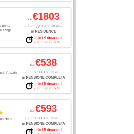
€1803
da
ad alloggio a settimana
a costa
a scogli
in
RESIDENCE
ultimi 4 rimanenti
a questo prezzo
€538
da
a persona a settimana
Coda Cavallo
in
PENSIONE COMPLETA
ultimi 5 rimanenti
a questo prezzo
€593
da
a persona a settimana
ub Hotel
in
PENSIONE COMPLETA
ultimi 5 rimanenti