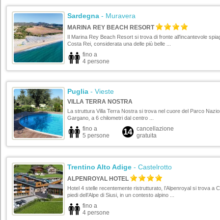
Sardegna
- Muravera
MARINA REY BEACH RESORT
Il Marina Rey Beach Resort si trova di fronte all'incantevole spiag
Costa Rei, considerata una delle più belle ...
fino a
4 persone
Puglia
- Vieste
VILLA TERRA NOSTRA
La struttura Villa Terra Nostra si trova nel cuore del Parco Nazio
Gargano, a 6 chilometri dal centro ...
fino a
cancellazione
14
5 persone
gratuita
Trentino Alto Adige
- Castelrotto
ALPENROYAL HOTEL
Hotel 4 stelle recentemente ristrutturato, l’Alpenroyal si trova a Ca
piedi dell’Alpe di Siusi, in un contesto alpino ...
fino a
4 persone