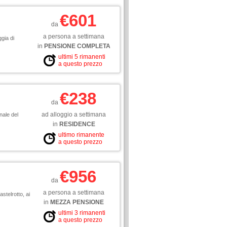
€601
da
a persona a settimana
gia di
in
PENSIONE COMPLETA
ultimi 5 rimanenti
a questo prezzo
€238
da
ad alloggio a settimana
nale del
in
RESIDENCE
ultimo rimanente
a questo prezzo
€956
da
a persona a settimana
stelrotto, ai
in
MEZZA PENSIONE
ultimi 3 rimanenti
a questo prezzo