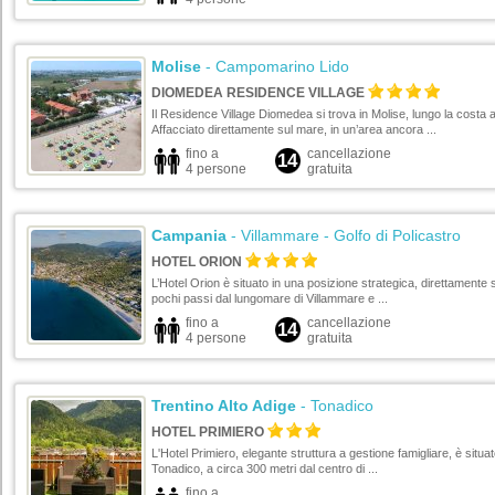
Molise
- Campomarino Lido
DIOMEDEA RESIDENCE VILLAGE
Il Residence Village Diomedea si trova in Molise, lungo la costa a
Affacciato direttamente sul mare, in un’area ancora ...
fino a
cancellazione
14
4 persone
gratuita
Campania
- Villammare - Golfo di Policastro
HOTEL ORION
L’Hotel Orion è situato in una posizione strategica, direttamente 
pochi passi dal lungomare di Villammare e ...
fino a
cancellazione
14
4 persone
gratuita
Trentino Alto Adige
- Tonadico
HOTEL PRIMIERO
L'Hotel Primiero, elegante struttura a gestione famigliare, è situato
Tonadico, a circa 300 metri dal centro di ...
fino a