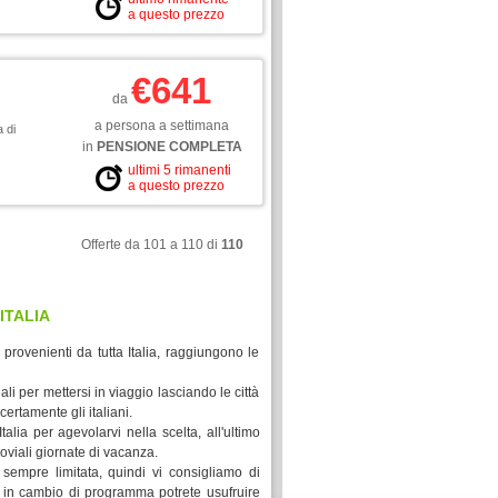
a questo prezzo
€641
da
a persona a settimana
 di
in
PENSIONE COMPLETA
ultimi 5 rimanenti
a questo prezzo
Offerte da 101 a 110 di
110
ITALIA
 provenienti da tutta Italia, raggiungono le
li per mettersi in viaggio lasciando le città
ertamente gli italiani.
lia per agevolarvi nella scelta, all'ultimo
ioviali giornate di vacanza.
 sempre limitata, quindi vi consigliamo di
he in cambio di programma potrete usufruire