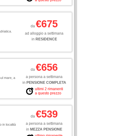
a questo prezzo
€675
da
driatica.
ad alloggio a settimana
in
RESIDENCE
€656
da
a persona a settimana
sul mare, a
in
PENSIONE COMPLETA
ultimi 2 rimanenti
a questo prezzo
€539
da
a persona a settimana
 in località
in
MEZZA PENSIONE
ultimo rimanente