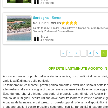
3 persone
Sardegna
- Sorso
MCLUB DEL GOLFO
La struttura MClub del Golfo si trova a Marina di Sorso (provincia
Sassari). È situato di fronte all’isola ...
fino a
4 persone
«
1
2
3
4
5
6
OFFERTE LASTMINUTE AGOSTO IN 
Agosto è il mese di punta dell'alta stagione estiva, in cui milioni di vacanzieri,
varie località di mare della penisola.
Le temperature, così come i prezzi particolarmente elevati, non sono di certo idea
alle nostre spalle ma la voglia di trascorrere le vacanze è molta e non scoraggia c
Ecco dunque che vi offriamo una serie di proposte Last Minute ad Agosto in Ita
minuto, delle migliori località italiane dove poter trascorrere le vostre placide e g
A causa della natura e dei prezzi di questo tipo di offerte la disponibilità è
prenotare subito il vostro prossimo soggiorno, con la tranquillità di sapere c