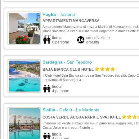
Puglia
- Taviano
APPARTAMENTI MANCAVERSA
Appartamenti Mancaversa si trova a Marina di Mancaversa, sull
jonica salentina, a circa 100 metri dal lungomare e dalle calette tr
bassi ...
fino a
cancellazione
14
6 persone
gratuita
Sardegna
- San Teodoro
BAJA BIANCA CLUB HOTEL
Il Club Hotel Baja Bianca si trova a San Teodoro (località Capo 
- provincia di Sassari). La ...
fino a
4 persone
Sicilia
- Cefalù - Le Madonie
COSTA VERDE ACQUA PARK E SPA HOTEL
Immerso nel verde e affacciato su un panorama suggestivo, il Cl
Costa Verde è un resort 4 stelle ...
fino a
4 persone